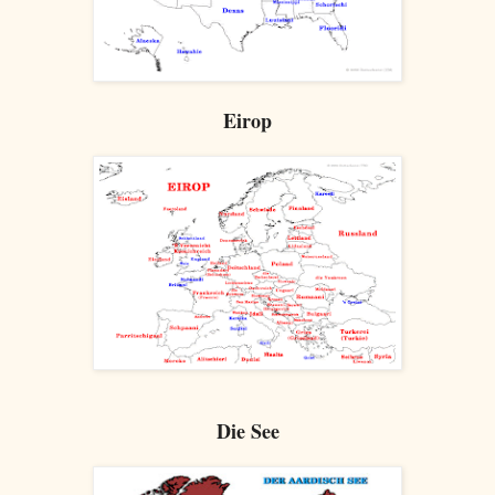
Eirop
Die See