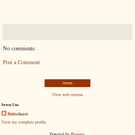
No comments:
Post a Comment
Home
View web version
Iwwer Uns
Deitscherei
View my complete profile
Powered by
Blogger
.