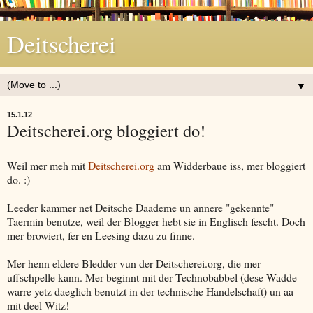
Deitscherei
▼
15.1.12
Deitscherei.org bloggiert do!
Weil mer meh mit
Deitscherei.org
am Widderbaue iss, mer bloggiert
do. :)
Leeder kammer net Deitsche Daademe un annere "gekennte"
Taermin benutze, weil der Blogger hebt sie in Englisch fescht. Doch
mer browiert, fer en Leesing dazu zu finne.
Mer henn eldere Bledder vun der Deitscherei.org, die mer
uffschpelle kann. Mer beginnt mit der Technobabbel (dese Wadde
warre yetz daeglich benutzt in der technische Handelschaft) un aa
mit deel Witz!